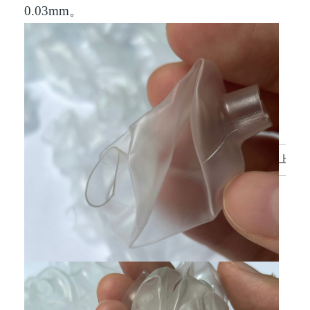
0.03mm。
上
一
个
产
品:
单
向
阀
弹
簧